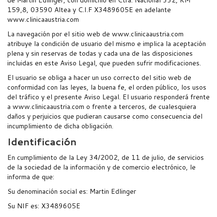
de Martin Edlinger, con domicilio en Ctra. Nacional 332, KM
159,8, 03590 Altea y C.I.F X3489605E en adelante
www.clinicaaustria.com
ÜBER UNS
La navegación por el sitio web de www.clinicaaustria.com
atribuye la condición de usuario del mismo e implica la aceptación
plena y sin reservas de todas y cada una de las disposiciones
incluidas en este Aviso Legal, que pueden sufrir modificaciones.
El usuario se obliga a hacer un uso correcto del sitio web de
conformidad con las leyes, la buena fe, el orden público, los usos
KONTAKT
del tráfico y el presente Aviso Legal. El usuario responderá frente
a www.clinicaaustria.com o frente a terceros, de cualesquiera
daños y perjuicios que pudieran causarse como consecuencia del
incumplimiento de dicha obligación.
Identificación
En cumplimiento de la Ley 34/2002, de 11 de julio, de servicios
de la sociedad de la información y de comercio electrónico, le
informa de que:
Su denominación social es: Martin Edlinger
Su NIF es: X3489605E